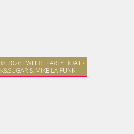
08.2026 I WHITE PARTY BOAT /
LK&SUGAR & MIKE LA FUNK