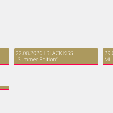
22.08.2026 I BLACK KISS
29.
„Summer Edition“
MI